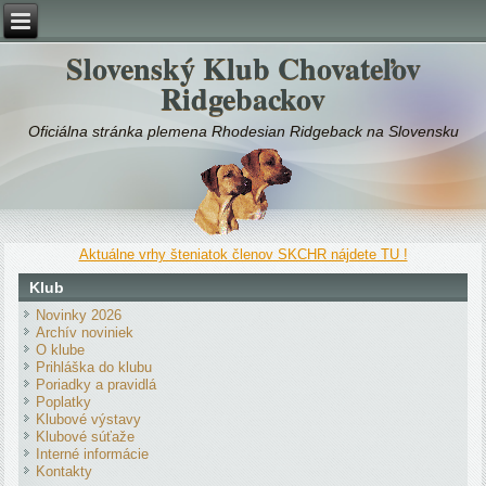
Slovenský Klub Chovateľov
Ridgebackov
Oficiálna stránka plemena Rhodesian Ridgeback na Slovensku
Aktuálne vrhy šteniatok členov SKCHR nájdete TU !
Klub
Novinky 2026
Archív noviniek
O klube
Prihláška do klubu
Poriadky a pravidlá
Poplatky
Klubové výstavy
Klubové súťaže
Interné informácie
Kontakty