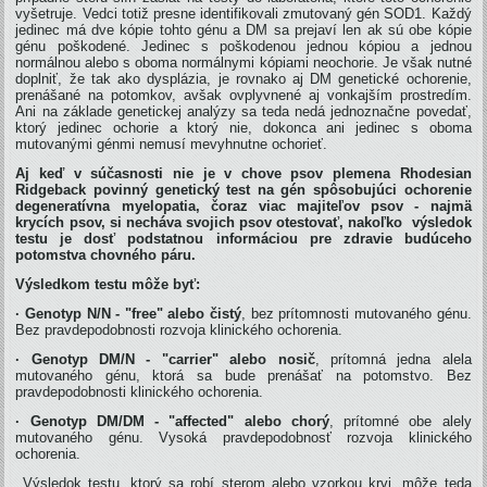
vyšetruje. Vedci totiž presne identifikovali zmutovaný gén SOD1. Každý
jedinec má dve kópie tohto génu a DM sa prejaví len ak sú obe kópie
génu poškodené. Jedinec s poškodenou jednou kópiou a jednou
normálnou alebo s oboma normálnymi kópiami neochorie. Je však nutné
doplniť, že tak ako dysplázia, je rovnako aj DM genetické ochorenie,
prenášané na potomkov, avšak ovplyvnené aj vonkajším prostredím.
Ani na základe genetickej analýzy sa teda nedá jednoznačne povedať,
ktorý jedinec ochorie a ktorý nie, dokonca ani jedinec s oboma
mutovanými génmi nemusí mevyhnutne ochorieť.
Aj keď v súčasnosti nie je v chove psov plemena Rhodesian
Ridgeback povinný genetický test na gén spôsobujúci ochorenie
degeneratívna myelopatia, čoraz viac majiteľov psov - najmä
krycích psov, si necháva svojich psov otestovať, nakoľko výsledok
testu je dosť podstatnou informáciou pre zdravie budúceho
potomstva chovného páru.
Výsledkom testu môže byť:
· Genotyp N/N - "free" alebo čistý
, bez prítomnosti mutovaného génu.
Bez pravdepodobnosti rozvoja klinického ochorenia.
· Genotyp DM/N - "carrier" alebo nosič
, prítomná jedna alela
mutovaného génu, ktorá sa bude prenášať na potomstvo. Bez
pravdepodobnosti klinického ochorenia.
· Genotyp DM/DM - "affected" alebo chorý
, prítomné obe alely
mutovaného génu. Vysoká pravdepodobnosť rozvoja klinického
ochorenia.
Výsledok testu, ktorý sa robí sterom alebo vzorkou krvi, môže teda