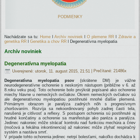
PODMIENKY
Nachádzate sa tu:
Home
l
Archív noviniek
l
O plemene RR
l
Zdravie a
genetika RR
l
Genetika a chov RR
l
Degeneratívna myelopatia
Archív noviniek
Degeneratívna myelopatia
Uverejnené: utorok, 11. august 2015, 21:51
| Prečítané: 21486x
Degeneratívna myelopatia psov
(skrátene DM) je vážne
neurodegeneratívne ochorenie s neskorým nástupom (približne v 6. až
8.roku veku psa). Toto ochorenie bolo prvýkrát popísané ako ochorenie
miechy hlavne u nemeckých ovčiakov. Okrem nemeckých ovčiakov sú
ale degeneratívnou myelopatiou postihnuté mnohé ďalšie plemená.
Primárnym obrazom je paralýza zadných nôh s progresívnym
zhoršovaním. Rozvíja sa nekoordinovaný pohyb zadnej časti tela,
narušená je citlivosť a reflexy. S postupom ochorenia sú postihnuté aj
hrudné končatiny a ochorenie sa manifestuje ako paréza a paralýza.
Jedinec nakoniec môže strácať kontrolu nad funkciou mechúra a čriev
(močová a fekálna inkontinencia) až nakoniec môže zlyhať respiračný
systém a nastáva smrť.
V prípade tohto ochorenia jedinec netrpí bolesťami, nakoľko dochádza k