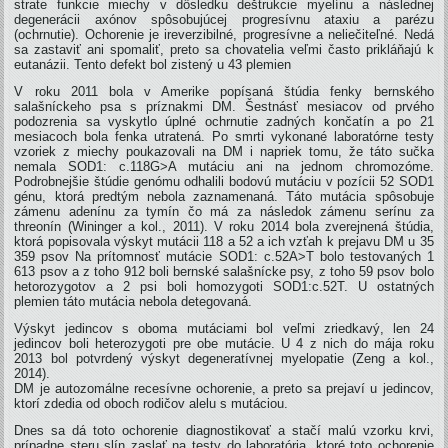
strate funkcie miechy v dôsledku deštrukcie myelínu a následnej
degenerácii axónov spôsobujúcej progresívnu ataxiu a parézu
(ochrnutie). Ochorenie je ireverzibilné, progresívne a neliečiteľné. Nedá
sa zastaviť ani spomaliť, preto sa chovatelia veľmi často prikláňajú k
eutanázii. Tento defekt bol zistený u 43 plemien
V roku 2011 bola v Amerike popísaná štúdia fenky bernského
salašníckeho psa s príznakmi DM. Šestnásť mesiacov od prvého
podozrenia sa vyskytlo úplné ochrnutie zadných končatín a po 21
mesiacoch bola fenka utratená. Po smrti vykonané laboratórne testy
vzoriek z miechy poukazovali na DM i napriek tomu, že táto sučka
nemala SOD1: c.118G>A mutáciu ani na jednom chromozóme.
Podrobnejšie štúdie genómu odhalili bodovú mutáciu v pozícii 52 SOD1
génu, ktorá predtým nebola zaznamenaná. Táto mutácia spôsobuje
zámenu adenínu za tymín čo má za následok zámenu serínu za
threonín (Wininger a kol., 2011). V roku 2014 bola zverejnená štúdia,
ktorá popisovala výskyt mutácii 118 a 52 a ich vzťah k prejavu DM u 35
359 psov Na prítomnosť mutácie SOD1: c.52A>T bolo testovaných 1
613 psov a z toho 912 boli bernské salašnícke psy, z toho 59 psov bolo
hetorozygotov a 2 psi boli homozygoti SOD1:c.52T. U ostatných
plemien táto mutácia nebola detegovaná.
Výskyt jedincov s oboma mutáciami bol veľmi zriedkavý, len 24
jedincov boli heterozygoti pre obe mutácie. U 4 z nich do mája roku
2013 bol potvrdený výskyt degeneratívnej myelopatie (Zeng a kol.,
2014).
DM je autozomálne recesívne ochorenie, a preto sa prejaví u jedincov,
ktorí zdedia od oboch rodičov alelu s mutáciou.
Dnes sa dá toto ochorenie diagnostikovať a stačí malú vzorku krvi,
prípadne steru slín zaslať na testy do laboratória, ktoré toto ochorenie