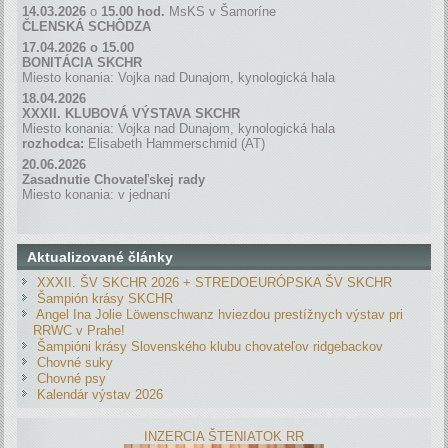
14.03.2026
o
15.00 hod.
MsKS v Šamoríne
ČLENSKÁ SCH
Ô
DZA
17.04.2026 o 15.00
BONITÁCIA SKCHR
Miesto konania: Vojka nad Dunajom, kynologická hala
18.04.2026
XXXII. KLUBOVÁ VÝSTAVA SKCHR
Miesto konania: Vojka nad Dunajom, kynologická hala
rozhodca:
Elisabeth Hammerschmid (AT)
20.06.2026
Zasadnutie Chovateľskej rady
Miesto konania: v jednaní
Aktualizované články
XXXII. ŠV SKCHR 2026 + STREDOEURÓPSKA ŠV SKCHR
Šampión krásy SKCHR
Angel Ina Jolie Löwenschwanz hviezdou prestížnych výstav pri
RRWC v Prahe!
Šampióni krásy Slovenského klubu chovateľov ridgebackov
Chovné suky
Chovné psy
Kalendár výstav 2026
INZERCIA ŠTENIATOK RR