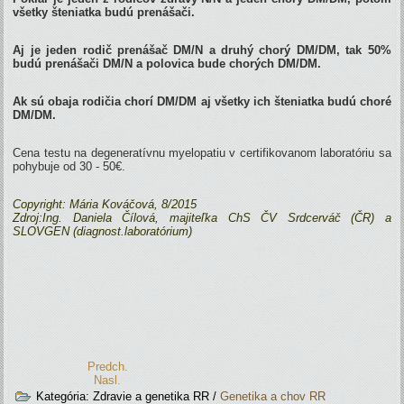
všetky šteniatka budú prenášači.
Aj je jeden rodič prenášač DM/N a druhý chorý DM/DM, tak 50%
budú prenášači DM/N a polovica bude chorých DM/DM.
Ak sú obaja rodičia chorí DM/DM aj všetky ich šteniatka budú choré
DM/DM.
Cena testu na degeneratívnu myelopatiu v certifikovanom laboratóriu sa
pohybuje od 30 - 50€.
Copyright: Mária Kováčová, 8/2015
Zdroj:
Ing. Daniela Čílová, majiteľka ChS ČV Srdcerváč (ČR) a
SLOVGEN (diagnost.laboratórium)
Predch.
Nasl.
Kategória:
Zdravie a genetika RR
/
Genetika a chov RR