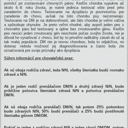
pomôcť pri zostavovaní chovných párov. Keďže choroba vypukne až
okolo 6.-8. roku života, je nutné jedinca testovať ešte pred jeho
zaradením do chovu. Testovanie na dyspláziu je povinnosťou pre
zaradenie do chovu, avšak na túto chorobu psy nezomierajú.
Testovanie na DM je na dobrovoľnosti, ale táto choroba je veľmi vážna
a spôsobuje uhynutie. Je preto veľmi vhodné, aby aspoň jeden pes z
chovného páru bol testovaný a úplne bez zmutovaného génu. Keďže
pes nesúci jeden zmutovaný gén neochorie počas svojho života, nie je
dôvod ho vyraďovať z chovu, bol by to priveľmi radikálny zásah do už aj
tak malej populácie. DM nie je novou chorobou, bola tu odjakživa, no
doteraz nebola možnosť jej diagnostikovania a často bola zle
označovaná pre svoje príznaky ako dysplázia.
Súhrn informácií pre chovateľskú prax:
Ak sú obaja rodičia zdraví, teda N/N, všetky šteniatka budú rovnako
zdravé a N/N.
Ak je jeden rodič prenášačom DM/N a druhý zdravý N/N, bude
približne polovica šteniatok zdravá N/N a polovica prenášačov
DM/N.
Ak sú obaja rodičia prenášači DM/N, tak potom 25% potomkov
bude zdravých N/N, 50% budú prenášači a 25% budú postihnuté
šteniatka génom DM/DM.
Pokiaľ je jeden z rodičov zdravý N/N a jeden chorý DM/DM, potom