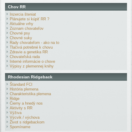
Chov RR
Inzercia šteniat
Plánujete si kúpiť RR ?
Aktuálne vrhy
Zoznam chovateľov
Chovné psy
Chovné suky
Rady chovateľom - ako na to
Tlačivá potrebné k chovu
Zdravie a genetika RR
Chovateľská rada
Interné informácie o chove
Výpisy z plemennej knihy
Rhodesian Ridgeback
Štandard FCI
História plemena
Charakteristika plemena
Ridge
Čierny a hnedý nos
Aktivity s RR
Výživa
Výcvik / výchova
Život s ridgebackom
Spomíname