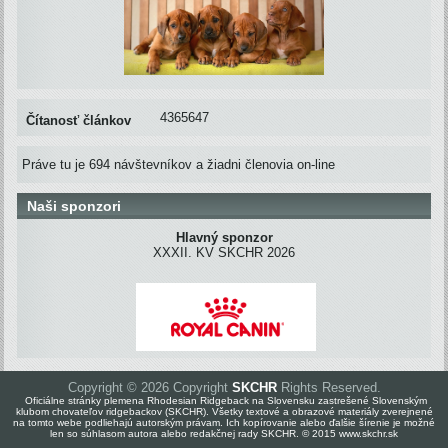
4365647
Čítanosť článkov
Práve tu je 694 návštevníkov a žiadni členovia on-line
Naši sponzori
Hlavný sponzor
XXXII. KV SKCHR 2026
Copyright © 2026 Copyright
SKCHR
Rights Reserved.
Oficiálne stránky plemena Rhodesian Ridgeback na Slovensku zastrešené Slovenským
klubom chovateľov ridgebackov (SKCHR). Všetky textové a obrazové materiály zverejnené
na tomto webe podliehajú autorským právam. Ich kopírovanie alebo ďalšie šírenie je možné
len so súhlasom autora alebo redakčnej rady SKCHR. © 2015 www.skchr.sk