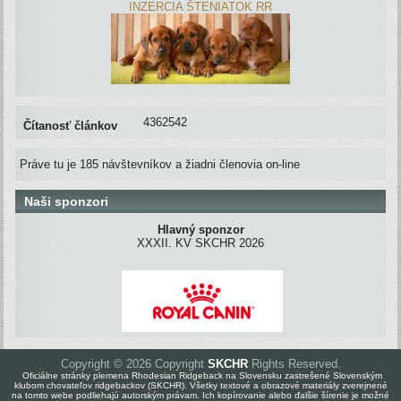
INZERCIA ŠTENIATOK RR
4362542
Čítanosť článkov
Práve tu je 185 návštevníkov a žiadni členovia on-line
Naši sponzori
Hlavný sponzor
XXXII. KV SKCHR 2026
Copyright © 2026 Copyright
SKCHR
Rights Reserved.
Oficiálne stránky plemena Rhodesian Ridgeback na Slovensku zastrešené Slovenským
klubom chovateľov ridgebackov (SKCHR). Všetky textové a obrazové materiály zverejnené
na tomto webe podliehajú autorským právam. Ich kopírovanie alebo ďalšie šírenie je možné