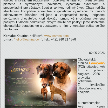
rodičov s kvalitným rodokmeňom očakávame krásnych predstaviteľov
plemena s vyrovnanými povahami, výborným exteriérom a
predpokladmi pre výstavy, šport aj aktívny rodinný život. Obaja rodičia
absolvovali kompletné zdravotné a genetické vyšetrenia.Pre našich
odchovancov hľadáme milujúce a zodpovedné rodiny, prípadne
serióznych chovateľov, ktorí dokážu tomuto výnimočnému plemenu
poskytnúť vhodné podmienky. Novým majiteľom poskytujeme doživotné
chovateľské poradenstvo a zostávame s nimi v kontakte počas celého
života psa.
Kontakt:
Katarína Kollárová,
www.learrina.com
E-mail:
'hello@learrina.com'
, Tel.: +421 910 217 578
02.05.2026
Chovateľská
stanica
Loowyons
(FCI) očakáva vrh
E v polovici
Augusta 2026 -
gravidita
potvrdená.
Z kvalitného
dlhoočakávaného
spojenia,
o:Interchampion
Ave Perun