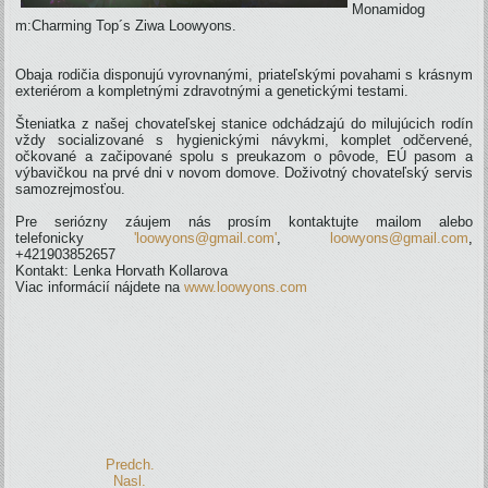
Monamidog
m:Charming Top´s Ziwa Loowyons.
Obaja rodičia disponujú vyrovnanými, priateľskými povahami s krásnym
exteriérom a kompletnými zdravotnými a genetickými testami.
Šteniatka z našej chovateľskej stanice odchádzajú do milujúcich rodín
vždy socializované s hygienickými návykmi, komplet odčervené,
očkované a začipované spolu s preukazom o pôvode, EÚ pasom a
výbavičkou na prvé dni v novom domove. Doživotný chovateľský servis
samozrejmosťou.
Pre seriózny záujem nás prosím kontaktujte mailom alebo
telefonicky
'loowyons@gmail.com'
,
loowyons@gmail.com
,
+421903852657
Kontakt: Lenka Horvath Kollarova
Viac informácií nájdete na
www.loowyons.com
Predch.
Nasl.