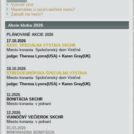
Vytvoriť účet
Nepamätáte si používateľské meno?
Zabudli ste heslo?
Akcie klubu 2026
PLÁNOVANÉ AKCIE 2026
17.10.2026
XXXII. ŠPECIÁLNA VÝSTAVA SKC
H
R
Miesto konania: Spoločenský dom Viničné
judge: Theresa Lyons(USA) + Karen Gray(UK)
18.10.2026
STREDOEURÓPSKA ŠPECIÁLNA
VÝSTAVA
Miesto konania: Spoločenský dom Viničné
judge: Theresa Lyons(USA) + Karen Gray(UK)
11.2026
BONITÁCIA SKCHR
Miesto konania: v jednaní
12.2026
VIANOČNÝ VEČIEROK SKCHR
Miesto konania: v jednaní
01.03.2026
MIMORIADNA BONITÁCIA