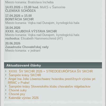
Miesto konania: Bratislava Incheba
14.03.2026
o
15.00 hod.
MsKS v Šamoríne
ČLENSKÁ SCH
Ô
DZA
17.04.2026 o 15.00
BONITÁCIA SKCHR
Miesto konania: Vojka nad Dunajom, kynologická hala
18.04.2026
XXXII. KLUBOVÁ VÝSTAVA SKCHR
Miesto konania: Vojka nad Dunajom, kynologická hala
rozhodca:
Elisabeth Hammerschmid (AT)
20.06.2026
Zasadnutie Chovateľskej rady
Miesto konania: v jednaní
Aktualizované články
XXXII. ŠV SKCHR 2026 + STREDOEURÓPSKA ŠV SKCHR
Šampión krásy SKCHR
Angel Ina Jolie Löwenschwanz hviezdou prestížnych výstav pri
RRWC v Prahe!
Šampióni krásy Slovenského klubu chovateľov ridgebackov
Chovné suky
Chovné psy
Kalendár výstav 2026