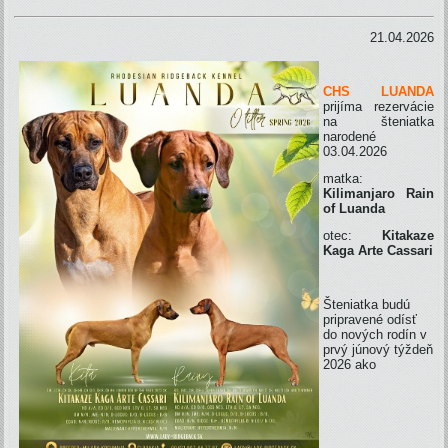
21.04.2026
CHS LUANDA
prijíma rezervácie
na šteniatka
narodené
03.04.2026
matka:
Kilimanjaro Rain
of Luanda
otec:
Kitakaze
Kaga Arte Cassari
Šteniatka budú
pripravené odísť
do nových rodín v
prvý júnový týždeň
2026 ako