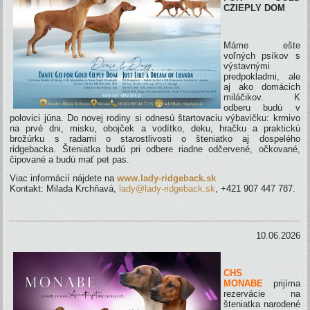
CZIEPLY DOM
Máme ešte
voľných psíkov s
výstavnými
predpokladmi, ale
aj ako domácich
miláčikov. K
odberu budú v
polovici júna. Do novej rodiny si odnesú štartovaciu výbavičku: krmivo
na prvé dni, misku, obojček a vodítko, deku, hračku a praktickú
brožúrku s radami o starostlivosti o šteniatko aj dospelého
ridgebacka. Šteniatka budú pri odbere riadne odčervené, očkované,
čipované a budú mať pet pas.
Viac informácií nájdete na
www.lady-ridgeback.sk
Kontakt: Milada Krchňavá,
lady@lady-ridgeback.sk
, +421 907 447 787.
10.06.2026
CHS
MONABE
prijíma
rezervácie na
šteniatka narodené