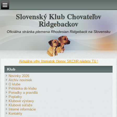
Slovenský Klub Chovateľov
Ridgebackov
Oficiálna stránka plemena Rhodesian Ridgeback na Slovensku
Aktuálne vrhy šteniatok členov SKCHR nájdete TU !
Klub
Novinky 2026
Archív noviniek
O klube
Prihláška do klubu
Poriadky a pravidlá
Poplatky
Klubové výstavy
Klubové súťaže
Interné informácie
Kontakty