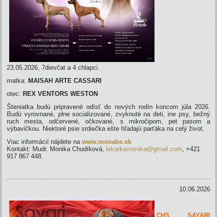
23.05.2026, 7dievčat a 4 chlapci.
matka:
MAISAH ARTE CASSARI
otec:
REX VENTORS WESTON
Šteniatka budú pripravené odísť do nových rodín koncom júla 2026.
Budú vyrovnané, plne socializované, zvyknuté na deti, ine psy, bežný
ruch mesta, odčervené, očkované, s mikročipom, pet pasom a
výbavičkou. Niektoré psie srdiečka ešte hľadajú parťáka na celý život.
Viac informácií nájdete na
www.monabe.sk
Kontakt: Mudr. Monika Chudíková,
lekarkamonika@gmail.com
, +421
917 867 448.
10.06.2026
CHS SAYARI