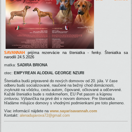
SAVANNAH
prijíma rezervácie na šteniatka - fenky. Šteniatka sa
narodili 24.5.2026
matka:
SADIRA BRIONA
otec:
EMPYREAN ALODIAL GEORGE NZURI
Šteniatka budú pripravené do nových domovov od 20. júla. V čase
odberu budú socializované, naučené na bežný chod domácnosti,
zvyknuté na vôdzku, cestu autom, čipované, očkované a odčervené.
Každé šteniatko bude s rodokmeňom, EU Pet pasom a kúpnou
zmluvou. Výbavička na prvé dni v novom domove. Pre šteniatka
hľadáme milujúce domovy s vhodnými podmienkami pre toto plemeno.
Viac informácií nájdete na
www.sayarisavannah.com
Kontakt:
alenadujavova72@gmail.com