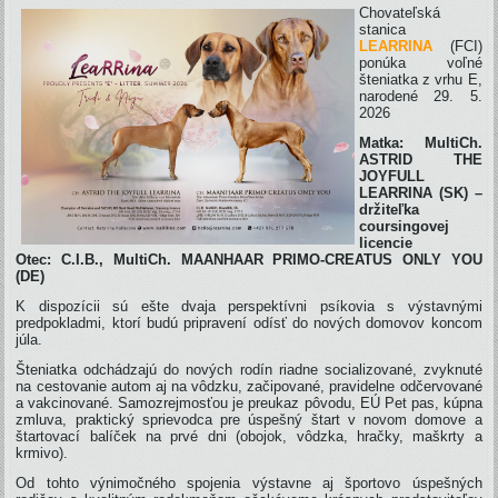
Chovateľská
stanica
LEARRINA
(FCI)
ponúka voľné
šteniatka z vrhu E,
narodené 29. 5.
2026
Matka:
MultiCh.
ASTRID THE
JOYFULL
LEARRINA (SK) –
držiteľka
coursingovej
licencie
Otec:
C.I.B., MultiCh. MAANHAAR PRIMO-CREATUS ONLY YOU
(DE)
K dispozícii sú ešte dvaja perspektívni psíkovia s výstavnými
predpokladmi, ktorí budú pripravení odísť do nových domovov koncom
júla.
Šteniatka odchádzajú do nových rodín riadne socializované, zvyknuté
na cestovanie autom aj na vôdzku, začipované, pravidelne odčervované
a vakcinované. Samozrejmosťou je preukaz pôvodu, EÚ Pet pas, kúpna
zmluva, praktický sprievodca pre úspešný štart v novom domove a
štartovací balíček na prvé dni (obojok, vôdzka, hračky, maškrty a
krmivo).
Od tohto výnimočného spojenia výstavne aj športovo úspešných