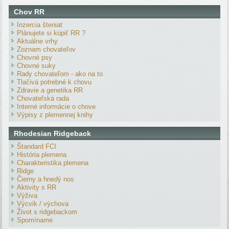
Chov RR
Inzercia šteniat
Plánujete si kúpiť RR ?
Aktuálne vrhy
Zoznam chovateľov
Chovné psy
Chovné suky
Rady chovateľom - ako na to
Tlačivá potrebné k chovu
Zdravie a genetika RR
Chovateľská rada
Interné informácie o chove
Výpisy z plemennej knihy
Rhodesian Ridgeback
Štandard FCI
História plemena
Charakteristika plemena
Ridge
Čierny a hnedý nos
Aktivity s RR
Výživa
Výcvik / výchova
Život s ridgebackom
Spomíname