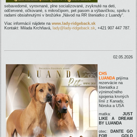
sebavedomé, vyrovnané, plne socializované, zvyknuté na deti,
odčervené, očkované, s mikročipom, pet pasom a výbavičkou, spolu s
radami obsiahnutými v brožúrke „Návod na RR šteniatko z Luandy“.
Viac informácií nájdete na
www.lady-ridgeback.sk
Kontakt: Milada Krchňavá,
lady@lady-ridgeback.sk
, +421 907 447 787.
02.05.2026
CHS
LUANDA
prijíma
rezervácie na
šteniatka z
výnimočného
spojenia krvných
línií z Kanady,
Nórska a USA
matka:
JUST
LIKE A DREAM
BY LUANDA
otec:
DANTE GO
FOR GOLD