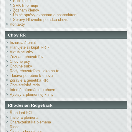
Publikácie
SRK Informuje
Zoznam členov
Úplné správy ekonóma o hospodárení
Správy Hlavného poradcu chovu
Kontakty
Chov RR
Inzercia šteniat
Plánujete si kúpiť RR ?
Aktuálne vrhy
Zoznam chovateľov
Chovné psy
Chovné suky
Rady chovateľom - ako na to
Tlačivá potrebné k chovu
Zdravie a genetika RR
Chovateľská rada
Interné informácie o chove
Výpisy z plemennej knihy
Rhodesian Ridgeback
Štandard FCI
História plemena
Charakteristika plemena
Ridge
Čierny a hnedý nos