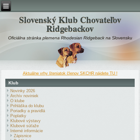
Slovenský Klub Chovateľov
Ridgebackov
Oficiálna stránka plemena Rhodesian Ridgeback na Slovensku
Aktuálne vrhy šteniatok členov SKCHR nájdete TU !
Klub
Novinky 2026
Archív noviniek
O klube
Prihláška do klubu
Poriadky a pravidlá
Poplatky
Klubové výstavy
Klubové súťaže
Interné informácie
Zápisnice