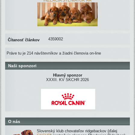
INZERCIA ŠTENIATOK RR
4359002
Čítanosť článkov
Práve tu je 214 návštevníkov a žiadni členovia on-line
Naši sponzori
Hlavný sponzor
XXXII. KV SKCHR 2026
O nás
Slovenský klub chovateľov ridgebackov (ďalej