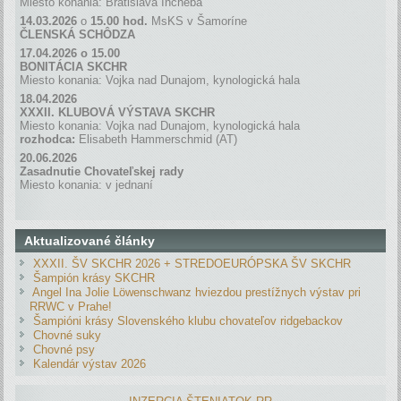
Miesto konania: Bratislava Incheba
14.03.2026
o
15.00 hod.
MsKS v Šamoríne
ČLENSKÁ SCH
Ô
DZA
17.04.2026 o 15.00
BONITÁCIA SKCHR
Miesto konania: Vojka nad Dunajom, kynologická hala
18.04.2026
XXXII. KLUBOVÁ VÝSTAVA SKCHR
Miesto konania: Vojka nad Dunajom, kynologická hala
rozhodca:
Elisabeth Hammerschmid (AT)
20.06.2026
Zasadnutie Chovateľskej rady
Miesto konania: v jednaní
Aktualizované články
XXXII. ŠV SKCHR 2026 + STREDOEURÓPSKA ŠV SKCHR
Šampión krásy SKCHR
Angel Ina Jolie Löwenschwanz hviezdou prestížnych výstav pri
RRWC v Prahe!
Šampióni krásy Slovenského klubu chovateľov ridgebackov
Chovné suky
Chovné psy
Kalendár výstav 2026