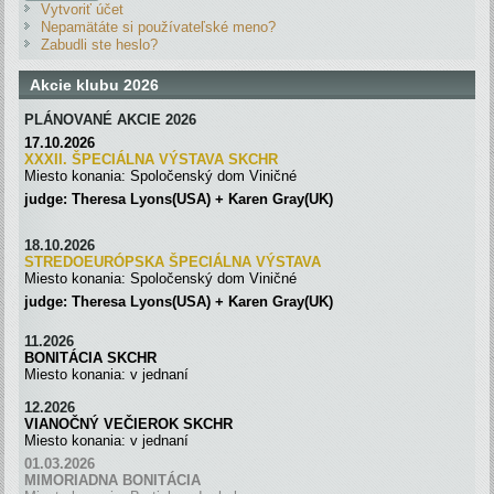
Vytvoriť účet
Nepamätáte si používateľské meno?
Zabudli ste heslo?
Akcie klubu 2026
PLÁNOVANÉ AKCIE 2026
17.10.2026
XXXII. ŠPECIÁLNA VÝSTAVA SKC
H
R
Miesto konania: Spoločenský dom Viničné
judge: Theresa Lyons(USA) + Karen Gray(UK)
18.10.2026
STREDOEURÓPSKA ŠPECIÁLNA
VÝSTAVA
Miesto konania: Spoločenský dom Viničné
judge: Theresa Lyons(USA) + Karen Gray(UK)
11.2026
BONITÁCIA SKCHR
Miesto konania: v jednaní
12.2026
VIANOČNÝ VEČIEROK SKCHR
Miesto konania: v jednaní
01.03.2026
MIMORIADNA BONITÁCIA