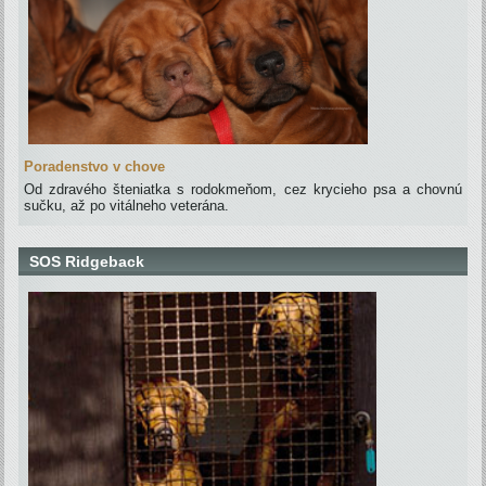
Poradenstvo v chove
Od zdravého šteniatka s rodokmeňom, cez krycieho psa a chovnú
sučku, až po vitálneho veterána.
SOS Ridgeback