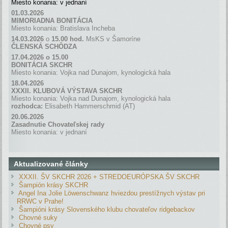
Miesto konania: v jednaní
01.03.2026
MIMORIADNA BONITÁCIA
Miesto konania: Bratislava Incheba
14.03.2026
o
15.00 hod.
MsKS v Šamoríne
ČLENSKÁ SCH
Ô
DZA
17.04.2026 o 15.00
BONITÁCIA SKCHR
Miesto konania: Vojka nad Dunajom, kynologická hala
18.04.2026
XXXII. KLUBOVÁ VÝSTAVA SKCHR
Miesto konania: Vojka nad Dunajom, kynologická hala
rozhodca:
Elisabeth Hammerschmid (AT)
20.06.2026
Zasadnutie Chovateľskej rady
Miesto konania: v jednaní
Aktualizované články
XXXII. ŠV SKCHR 2026 + STREDOEURÓPSKA ŠV SKCHR
Šampión krásy SKCHR
Angel Ina Jolie Löwenschwanz hviezdou prestížnych výstav pri
RRWC v Prahe!
Šampióni krásy Slovenského klubu chovateľov ridgebackov
Chovné suky
Chovné psy