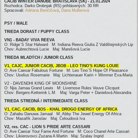
CACIB WINTER DANUBE BRATISLAVA (SK) - 21.01.2024
Rozhodca: Darko Drobnjak (RS) prihlásených: 30 RR
Spracovali:
Adriana Benčičová
,
Dana Mullerová
PSY / MALE
TRIEDA DORAST / PUPPY CLASS
VN1 - BADAY VIVA REEVA
O: Ridge´S Star Halward M: Indiana Reeva Giulia Z Valdštejnských Lip
Chov: Aubrechtová Lucie Maj: Marešová Lucie
TRIEDA MLADÝCH / JUNIOR CLASS
V1, CAJC, JUNIOR CACIB, JBOB - LEO TINO'S KUNG LOUIE
O: Ave Caesar Fabulous Fortune M: Leo Tino`S Hope Of Pleasance
Chov: Uselius Rosemarie Maj: Lichtenauer Karin + Wimmer Eva-Maria
V2 - DAVENDHI KING OF MOONSHINE
O: Njia Jamaa Grand Lewis M: Livernose Rules Veuve Clicquot
Chov: Bergers-Ketterink L.M. Maj: Varga Peter + Danielová Alexandra
TRIEDA STREDNÁ / INTERMEDIATE CLASS
V1, CAC, CACIB, BOS - KHAL DROGO ENERGY OF AFRICA
O: Zahabu Danuwa Jamaal M: Abby The Jewel Energy Of Africa
Chov: Masařík Jaroslav Maj: Čeloudová Iva
V2, res. CAC - LION S PRIDE ARTE CASSARI
O: Ave Caesar Your Fame And Fortune M: Coco Chanel Arte Cassari
Chov: Likierovovci Zuzana A Martin Maj: Szalay Ingrid