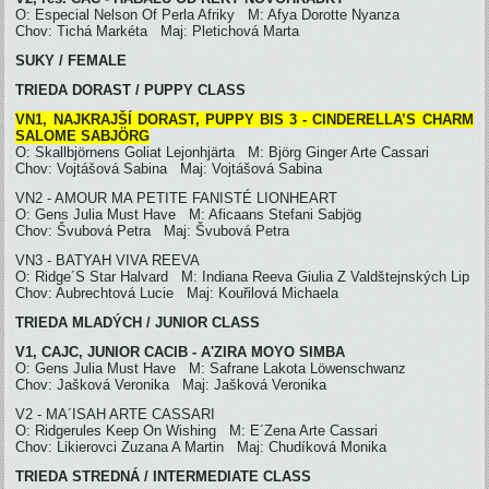
O: Especial Nelson Of Perla Afriky M: Afya Dorotte Nyanza
Chov: Tichá Markéta Maj: Pletichová Marta
SUKY / FEMALE
TRIEDA DORAST / PUPPY CLASS
VN1, NAJKRAJŠÍ DORAST, PUPPY BIS 3 - CINDERELLA’S CHARM
SALOME SABJÖRG
O: Skallbjörnens Goliat Lejonhjärta M: Björg Ginger Arte Cassari
Chov: Vojtášová Sabina Maj: Vojtášová Sabina
VN2 - AMOUR MA PETITE FANISTÉ LIONHEART
O: Gens Julia Must Have M: Aficaans Stefani Sabjög
Chov: Švubová Petra Maj: Švubová Petra
VN3 - BATYAH VIVA REEVA
O: Ridge´S Star Halvard M: Indiana Reeva Giulia Z Valdštejnských Lip
Chov: Aubrechtová Lucie Maj: Kouřilová Michaela
TRIEDA MLADÝCH / JUNIOR CLASS
V1, CAJC, JUNIOR CACIB - A'ZIRA MOYO SIMBA
O: Gens Julia Must Have M: Safrane Lakota Löwenschwanz
Chov: Jašková Veronika Maj: Jašková Veronika
V2 - MA´ISAH ARTE CASSARI
O: Ridgerules Keep On Wishing M: E´Zena Arte Cassari
Chov: Likierovci Zuzana A Martin Maj: Chudíková Monika
TRIEDA STREDNÁ / INTERMEDIATE CLASS