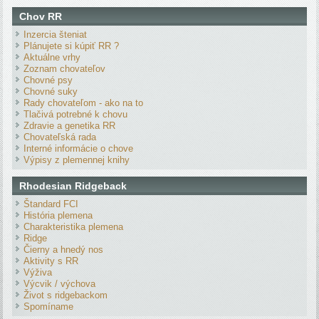
Chov RR
Inzercia šteniat
Plánujete si kúpiť RR ?
Aktuálne vrhy
Zoznam chovateľov
Chovné psy
Chovné suky
Rady chovateľom - ako na to
Tlačivá potrebné k chovu
Zdravie a genetika RR
Chovateľská rada
Interné informácie o chove
Výpisy z plemennej knihy
Rhodesian Ridgeback
Štandard FCI
História plemena
Charakteristika plemena
Ridge
Čierny a hnedý nos
Aktivity s RR
Výživa
Výcvik / výchova
Život s ridgebackom
Spomíname