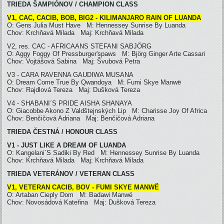
TRIEDA ŠAMPIÓNOV / CHAMPION CLASS
V1, CAC, CACIB, BOB, BIG2 - KILIMANJARO RAIN OF LUANDA
O: Gens Julia Must Have M: Hennessey Sunrise By Luanda
Chov: Krchňavá Milada Maj: Krchňavá Milada
V2, res. CAC - AFRICAANS STEFANI SABJÖRG
O: Aggy Foggy Of Pressburger'spaws M: Björg Ginger Arte Cassari
Chov: Vojtášová Sabina Maj: Švubová Petra
V3 - CARA RAVENNA GAUDIWA MUSANA
O: Dream Come True By Qwandoya M: Fumi Skye Manwë
Chov: Rajdlová Tereza Maj: Dušková Tereza
V4 - SHABANI´S PRIDE AISHA SHANAYA
O: Giacobbe Akono Z Valdštejnských Lip M: Charisse Joy Of Africa
Chov: Benčičová Adriana Maj: Benčičová Adriana
TRIEDA ČESTNÁ / HONOUR CLASS
V1 - JUST LIKE A DREAM OF LUANDA
O: Kangelani´S Sadiki By Red M: Hennessey Sunrise By Luanda
Chov: Krchňavá Milada Maj: Krchňavá Milada
TRIEDA VETERÁNOV / VETERAN CLASS
V1, VETERAN CACIB, BOV - FUMI SKYE MANWË
O: Artaban Cieply Dom M: Badawi Manwë
Chov: Novosádová Kateřina Maj: Dušková Tereza