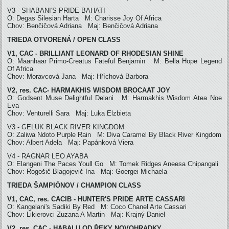
V3 - SHABANI'S PRIDE BAHATI
O: Degas Silesian Harta M: Charisse Joy Of Africa
Chov: Benčičová Adriana Maj: Benčičová Adriana
TRIEDA OTVORENÁ / OPEN CLASS
V1, CAC - BRILLIANT LEONARD OF RHODESIAN SHINE
O: Maanhaar Primo-Creatus Fateful Benjamin M: Bella Hope Legend
Of Africa
Chov: Moravcová Jana Maj: Hříchová Barbora
V2, res. CAC- HARMAKHIS WISDOM BROCAAT JOY
O: Godsent Muse Delightful Delani M: Harmakhis Wisdom Atea Noe
Eva
Chov: Venturelli Sara Maj: Luka Elzbieta
V3 - GELUK BLACK RIVER KINGDOM
O: Zaliwa Ndoto Purple Rain M: Diva Caramel By Black River Kingdom
Chov: Albert Adela Maj: Papánková Viera
V4 - RAGNAR LEO AYABA
O: Elangeni The Paces Youll Go M: Tomek Ridges Aneesa Chipangali
Chov: Rogošič Blagojevič Ina Maj: Goergei Michaela
TRIEDA ŠAMPIÓNOV / CHAMPION CLASS
V1, CAC, res. CACIB - HUNTER'S PRIDE ARTE CASSARI
O: Kangelani's Sadiki By Red M: Coco Chanel Arte Cassari
Chov: Likierovci Zuzana A Martin Maj: Krajný Daniel
V2, res. CAC - HABALU OD ŘEKY NOVOHRADKY