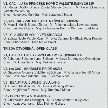
V1, CAC - LUISA PRINCESS HOPE Z VALDŠTEJNSKÝCH LIP
O: Manzili Mallik Slunce Života Slunce Života M: Hope Eliviann Z
Valdštejnských Lip
Chov: Nováková Markéta Maj: Jurásková Ivana
V2, res. CAC - ZAITUNI LAKOTA LÖWENSCHWANZ
O: Manzili Maliik Slunce Života M: Rhianna Lakota Löwenschwanz
Chov: Lakotová Lívia Maj: Lichtenauer Karin + Wimmer Eva-Maria
V3 - GLAMIRA BLACK RIVER KINGDOM
O: Zaliwa Ndoto Purple Rain M: Diva Caramel By Black River Kingdom
Chov: Albert Adela Maj: Miťko Pavol
TRIEDA OTVORENÁ / OPEN CLASS
V1, CAC, res. CACIB - SKYLLAR GM BY QWANDOYA
O: Juba Lee Solstice Lunar Eclipse M: Love Me Anyway Qwandoya
Chov: Pánková Hana Maj: Dušková Tereza
V2, res.CAC - SHABANI´S PRIDE ASALI
O: Giacobbe Akono Z Valdštejnských Lip M: Charisse Joy Of Africa
Chov: Benčičová Adriana Maj: Švecová Silvia
V3 - BEAUTIFUL BURUNDI ZULULAND
O: Tusani X-Calibur Rr M: Tusani Winning Winnie
Chov: Krajčírová Zuzana Maj: Kurtišová Mária
V4 - BOOM NOLA MONAMIDOG
O: Gunthwaite Jack Swagger M: O’hara Scarlett Of Cykasu
Chov: Kozicová Ivana Maj: Kellner Richard