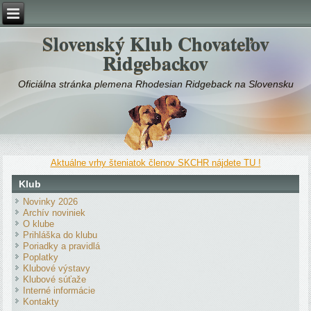
Slovenský Klub Chovateľov
Ridgebackov
Oficiálna stránka plemena Rhodesian Ridgeback na Slovensku
Aktuálne vrhy šteniatok členov SKCHR nájdete TU !
Klub
Novinky 2026
Archív noviniek
O klube
Prihláška do klubu
Poriadky a pravidlá
Poplatky
Klubové výstavy
Klubové súťaže
Interné informácie
Kontakty