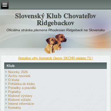
Slovenský Klub Chovateľov
Ridgebackov
Oficiálna stránka plemena Rhodesian Ridgeback na Slovensku
Aktuálne vrhy šteniatok členov SKCHR nájdete TU !
Klub
Novinky 2026
Archív noviniek
O klube
Prihláška do klubu
Poriadky a pravidlá
Poplatky
Klubové výstavy
Klubové súťaže
Interné informácie
Kontakty