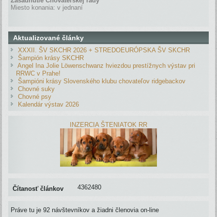
Zasadnutie Chovateľskej rady
Miesto konania: v jednaní
Aktualizované články
XXXII. ŠV SKCHR 2026 + STREDOEURÓPSKA ŠV SKCHR
Šampión krásy SKCHR
Angel Ina Jolie Löwenschwanz hviezdou prestížnych výstav pri
RRWC v Prahe!
Šampióni krásy Slovenského klubu chovateľov ridgebackov
Chovné suky
Chovné psy
Kalendár výstav 2026
INZERCIA ŠTENIATOK RR
4362480
Čítanosť článkov
Práve tu je 92 návštevníkov a žiadni členovia on-line