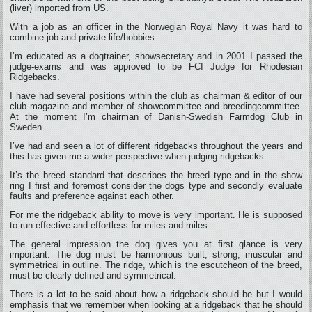
(liver) imported from US.
With a job as an officer in the Norwegian Royal Navy it was hard to
combine job and private life/hobbies.
I’m educated as a dogtrainer, showsecretary and in 2001 I passed the
judge-exams and was approved to be FCI Judge for Rhodesian
Ridgebacks.
I have had several positions within the club as chairman & editor of our
club magazine and member of showcommittee and breedingcommittee.
At the moment I’m chairman of Danish-Swedish Farmdog Club in
Sweden.
I’ve had and seen a lot of different ridgebacks throughout the years and
this has given me a wider perspective when judging ridgebacks.
It’s the breed standard that describes the breed type and in the show
ring I first and foremost consider the dogs type and secondly evaluate
faults and preference against each other.
For me the ridgeback ability to move is very important. He is supposed
to run effective and effortless for miles and miles.
The general impression the dog gives you at first glance is very
important. The dog must be harmonious built, strong, muscular and
symmetrical in outline. The ridge, which is the escutcheon of the breed,
must be clearly defined and symmetrical.
There is a lot to be said about how a ridgeback should be but I would
emphasis that we remember when looking at a ridgeback that he should