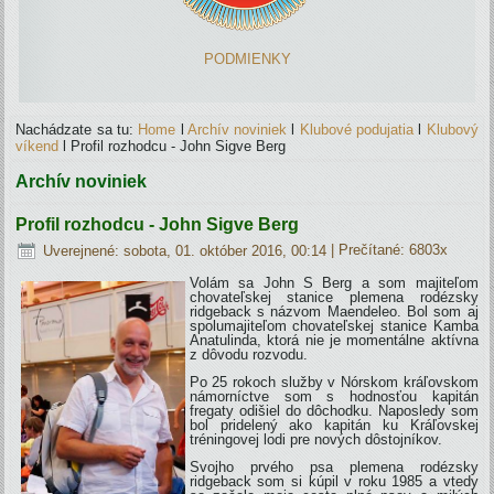
PODMIENKY
Nachádzate sa tu:
Home
l
Archív noviniek
l
Klubové podujatia
l
Klubový
víkend
l
Profil rozhodcu - John Sigve Berg
Archív noviniek
Profil rozhodcu - John Sigve Berg
Uverejnené: sobota, 01. október 2016, 00:14
| Prečítané: 6803x
Volám sa John S Berg a som majiteľom
chovateľskej stanice plemena rodézsky
ridgeback s názvom Maendeleo. Bol som aj
spolumajiteľom chovateľskej stanice Kamba
Anatulinda, ktorá nie je momentálne aktívna
z dôvodu rozvodu.
Po 25 rokoch služby v Nórskom kráľovskom
námorníctve som s hodnosťou kapitán
fregaty odišiel do dôchodku. Naposledy som
bol pridelený ako kapitán ku Kráľovskej
tréningovej lodi pre nových dôstojníkov.
Svojho prvého psa plemena rodézsky
ridgeback som si kúpil v roku 1985 a vtedy