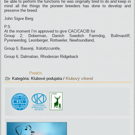
be able to perform the functions he was originally bred to do and keep in
mind all the things the pioneer breeders has done to develop and
preserve the breed.
John Sigve Berg
P.S.
At the moment I’m approved to give CAC/CACIB for
Group 2; Doberman, Danish Swedish Farmdog, Bullmastiff,
Pyreneerdog, Leonberger, Rottweiler, Newfoundland,
Group 5; Basenji, Xolottzcuintle,
Group 6; Dalmatian, Rhodesian Ridgeback
Predch.
Kategória:
Klubové podujatia
/
Klubový víkend