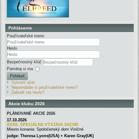
Prihlásenie
Používateľské meno
Heslo
Bezpečnostný kľúč
Pamätaj si ma
Prihlásiť
Vytvoriť účet
Nepamätáte si používateľské meno?
Zabudli ste heslo?
Akcie klubu 2026
PLÁNOVANÉ AKCIE 2026
17.10.2026
XXXII. ŠPECIÁLNA VÝSTAVA SKC
H
R
Miesto konania: Spoločenský dom Viničné
judge: Theresa Lyons(USA) + Karen Gray(UK)