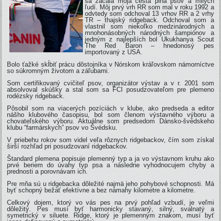
sa začala moja cesta plná psov a milých
ľudí. Môj prvý vrh RR som mal v roku 1992 a
odvtedy som odchoval 13 vrhov RR a 2 vrhy
TR – thajský ridgeback. Odchoval som a
vlastnil som niekoľko medzinárodných a
mnohonásobných národných šampiónov a
jedným z najlepších bol Ukukhanya Scout
The Red Baron – hnedonosý pes
importovaný z USA.
Bolo ťažké skĺbiť prácu dôstojníka v Nórskom kráľovskom námorníctve
so súkromným životom a záľubami.
Som certifikovaný cvičiteľ psov, organizátor výstav a v r. 2001 som
absolvoval skúšky a stal som sa FCI posudzovateľom pre plemeno
rodézsky ridgeback.
Pôsobil som na viacerých pozíciách v klube, ako predseda a editor
nášho klubového časopisu, bol som členom výstavného výboru a
chovateľského výboru. Aktuálne som predsedom Dánsko-švédskeho
klubu “farmárskych” psov vo Švédsku.
V priebehu rokov som videl veľa rôznych ridgebackov, čím som získal
širší rozhľad pri posudzovaní ridgebackov.
Štandard plemena popisuje plemenný typ a ja vo výstavnom kruhu ako
prvé beriem do úvahy typ psa a následne vyhodnocujem chyby a
prednosti a porovnávam ich.
Pre mňa sú u ridgebacka dôležité najmä jeho pohybové schopnosti. Má
byť schopný bežať efektívne a bez námahy kilometre a kilometre.
Celkový dojem, ktorý vo vás pes na prvý pohľad vzbudí, je veľmi
dôležitý. Pes musí byť harmonicky stavaný, silný, svalnatý a
symetrický v siluete. Ridge, ktorý je plemenným znakom, musí byť