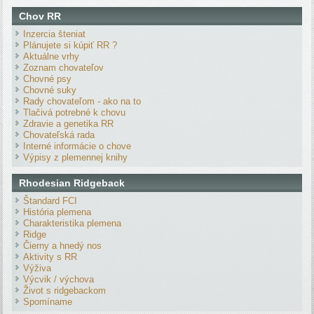
Chov RR
Inzercia šteniat
Plánujete si kúpiť RR ?
Aktuálne vrhy
Zoznam chovateľov
Chovné psy
Chovné suky
Rady chovateľom - ako na to
Tlačivá potrebné k chovu
Zdravie a genetika RR
Chovateľská rada
Interné informácie o chove
Výpisy z plemennej knihy
Rhodesian Ridgeback
Štandard FCI
História plemena
Charakteristika plemena
Ridge
Čierny a hnedý nos
Aktivity s RR
Výživa
Výcvik / výchova
Život s ridgebackom
Spomíname