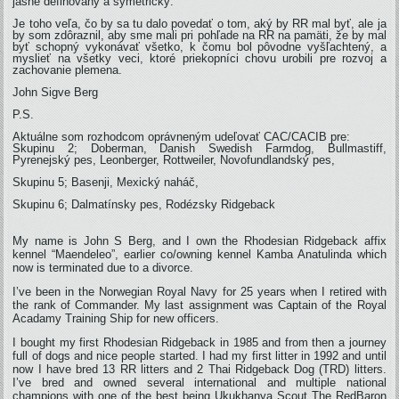
jasne definovaný a symetrický.
Je toho veľa, čo by sa tu dalo povedať o tom, aký by RR mal byť, ale ja
by som zdôraznil, aby sme mali pri pohľade na RR na pamäti, že by mal
byť schopný vykonávať všetko, k čomu bol pôvodne vyšľachtený, a
myslieť na všetky veci, ktoré priekopníci chovu urobili pre rozvoj a
zachovanie plemena.
John Sigve Berg
P.S.
Aktuálne som rozhodcom oprávneným udeľovať CAC/CACIB pre:
Skupinu 2; Doberman, Danish Swedish Farmdog, Bullmastiff,
Pyrenejský pes, Leonberger, Rottweiler, Novofundlandský pes,
Skupinu 5; Basenji, Mexický naháč,
Skupinu 6; Dalmatínsky pes, Rodézsky Ridgeback
My name is John S Berg, and I own the Rhodesian Ridgeback affix
kennel “Maendeleo”, earlier co/owning kennel Kamba Anatulinda which
now is terminated due to a divorce.
I’ve been in the Norwegian Royal Navy for 25 years when I retired with
the rank of Commander. My last assignment was Captain of the Royal
Acadamy Training Ship for new officers.
I bought my first Rhodesian Ridgeback in 1985 and from then a journey
full of dogs and nice people started. I had my first litter in 1992 and until
now I have bred 13 RR litters and 2 Thai Ridgeback Dog (TRD) litters.
I’ve bred and owned several international and multiple national
champions with one of the best being Ukukhanya Scout The RedBaron