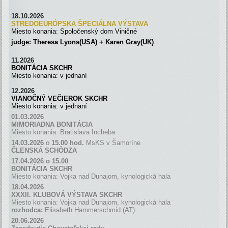
18.10.2026
STREDOEURÓPSKA ŠPECIÁLNA
VÝSTAVA
Miesto konania: Spoločenský dom Viničné
judge: Theresa Lyons(USA) + Karen Gray(UK)
11.2026
BONITÁCIA SKCHR
Miesto konania: v jednaní
12.2026
VIANOČNÝ VEČIEROK SKCHR
Miesto konania: v jednaní
01.03.2026
MIMORIADNA BONITÁCIA
Miesto konania: Bratislava Incheba
14.03.2026
o
15.00 hod.
MsKS v Šamoríne
ČLENSKÁ SCH
Ô
DZA
17.04.2026 o 15.00
BONITÁCIA SKCHR
Miesto konania: Vojka nad Dunajom, kynologická hala
18.04.2026
XXXII. KLUBOVÁ VÝSTAVA SKCHR
Miesto konania: Vojka nad Dunajom, kynologická hala
rozhodca:
Elisabeth Hammerschmid (AT)
20.06.2026