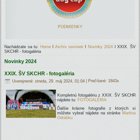
PODMIENKY
Nachádzate sa tu:
Home
l
Archív noviniek
l
Novinky 2024
l
XXIX. ŠV
SKCHR - fotogaléria
Novinky 2024
XXIX. ŠV SKCHR - fotogaléria
Uverejnené: streda, 29. máj 2024, 01:04
| Prečítané: 1843x
Kompletnú fotogalériu z XXIX. ŠV SKCHR
nájdete tu:
FOTOGALÉRIA
Ďalšie krásne fotografie z ktorých si
môžete vybrať nájdete na stránke
Martina
Odrášku