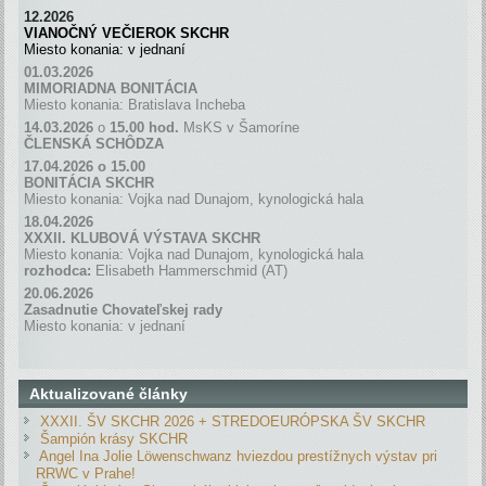
12.2026
VIANOČNÝ VEČIEROK SKCHR
Miesto konania: v jednaní
01.03.2026
MIMORIADNA BONITÁCIA
Miesto konania: Bratislava Incheba
14.03.2026
o
15.00 hod.
MsKS v Šamoríne
ČLENSKÁ SCH
Ô
DZA
17.04.2026 o 15.00
BONITÁCIA SKCHR
Miesto konania: Vojka nad Dunajom, kynologická hala
18.04.2026
XXXII. KLUBOVÁ VÝSTAVA SKCHR
Miesto konania: Vojka nad Dunajom, kynologická hala
rozhodca:
Elisabeth Hammerschmid (AT)
20.06.2026
Zasadnutie Chovateľskej rady
Miesto konania: v jednaní
Aktualizované články
XXXII. ŠV SKCHR 2026 + STREDOEURÓPSKA ŠV SKCHR
Šampión krásy SKCHR
Angel Ina Jolie Löwenschwanz hviezdou prestížnych výstav pri
RRWC v Prahe!