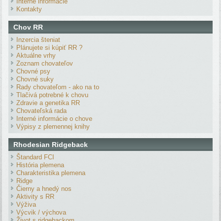
Interné informácie
Kontakty
Chov RR
Inzercia šteniat
Plánujete si kúpiť RR ?
Aktuálne vrhy
Zoznam chovateľov
Chovné psy
Chovné suky
Rady chovateľom - ako na to
Tlačivá potrebné k chovu
Zdravie a genetika RR
Chovateľská rada
Interné informácie o chove
Výpisy z plemennej knihy
Rhodesian Ridgeback
Štandard FCI
História plemena
Charakteristika plemena
Ridge
Čierny a hnedý nos
Aktivity s RR
Výživa
Výcvik / výchova
Život s ridgebackom