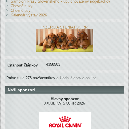
Šampióni krásy Slovenského klubu chovateľov ridgebackov
Chovné suky
Chovné psy
Kalendár výstav 2026
INZERCIA ŠTENIATOK RR
4358503
Čítanosť článkov
Práve tu je 278 návštevníkov a žiadni členovia on-line
Naši sponzori
Hlavný sponzor
XXXII. KV SKCHR 2026