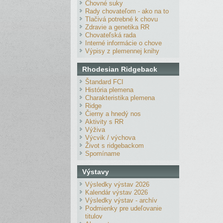
Chovné suky
Rady chovateľom - ako na to
Tlačivá potrebné k chovu
Zdravie a genetika RR
Chovateľská rada
Interné informácie o chove
Výpisy z plemennej knihy
Rhodesian Ridgeback
Štandard FCI
História plemena
Charakteristika plemena
Ridge
Čierny a hnedý nos
Aktivity s RR
Výživa
Výcvik / výchova
Život s ridgebackom
Spomíname
Výstavy
Výsledky výstav 2026
Kalendár výstav 2026
Výsledky výstav - archív
Podmienky pre udeľovanie
titulov