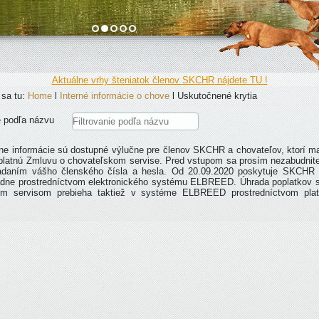
Aktuálne vrhy šteniatok členov SKCHR nájdete TU !
 sa tu:
Home
l
Interné informácie o chove
l
Uskutočnené krytia
ie podľa názvu
vne informácie sú dostupné výlučne pre členov SKCHR a chovateľov, ktorí m
platnú Zmluvu o chovateľskom servise. Pred vstupom sa prosím nezabudnite 
adaním vášho členského čísla a hesla. Od 20.09.2020 poskytuje SKCHR 
adne prostredníctvom elektronického systému ELBREED. Úhrada poplatkov s
ým servisom prebieha taktiež v systéme ELBREED prostredníctvom plat