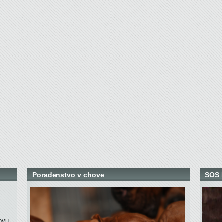
Poradenstvo v chove
SOS 
ovu