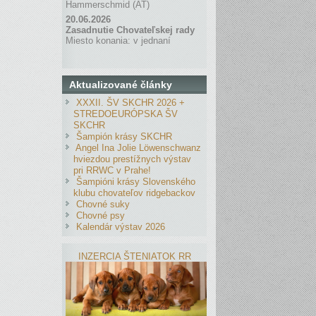
Hammerschmid (AT)
20.06.2026
Zasadnutie Chovateľskej rady
Miesto konania: v jednaní
Aktualizované články
XXXII. ŠV SKCHR 2026 +
STREDOEURÓPSKA ŠV
SKCHR
Šampión krásy SKCHR
Angel Ina Jolie Löwenschwanz
hviezdou prestížnych výstav
pri RRWC v Prahe!
Šampióni krásy Slovenského
klubu chovateľov ridgebackov
Chovné suky
Chovné psy
Kalendár výstav 2026
INZERCIA ŠTENIATOK RR