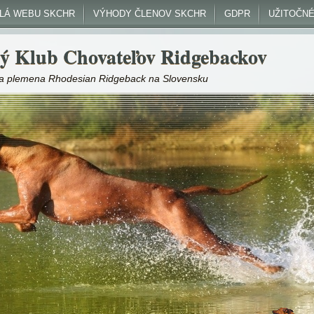
DLÁ WEBU SKCHR
VÝHODY ČLENOV SKCHR
GDPR
UŽITOČNÉ
ý Klub Chovateľov Ridgebackov
nka plemena Rhodesian Ridgeback na Slovensku