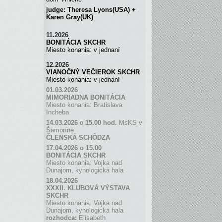
judge: Theresa Lyons(USA) +
Karen Gray(UK)
11.2026
BONITÁCIA SKCHR
Miesto konania: v jednaní
12.2026
VIANOČNÝ VEČIEROK SKCHR
Miesto konania: v jednaní
01.03.2026
MIMORIADNA BONITÁCIA
Miesto konania: Bratislava
Incheba
14.03.2026
o
15.00 hod.
MsKS v
Šamoríne
ČLENSKÁ SCH
Ô
DZA
17.04.2026 o 15.00
BONITÁCIA SKCHR
Miesto konania: Vojka nad
Dunajom, kynologická hala
18.04.2026
XXXII. KLUBOVÁ VÝSTAVA
SKCHR
Miesto konania: Vojka nad
Dunajom, kynologická hala
rozhodca:
Elisabeth