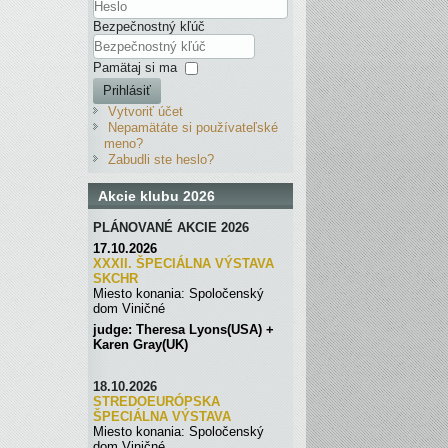
Bezpečnostný kľúč
Pamätaj si ma
Prihlásiť
Vytvoriť účet
Nepamätáte si používateľské
meno?
Zabudli ste heslo?
Akcie klubu 2026
PLÁNOVANÉ AKCIE 2026
17.10.2026
XXXII. ŠPECIÁLNA VÝSTAVA
SKC
H
R
Miesto konania: Spoločenský
dom Viničné
judge: Theresa Lyons(USA) +
Karen Gray(UK)
18.10.2026
STREDOEURÓPSKA
ŠPECIÁLNA
VÝSTAVA
Miesto konania: Spoločenský
dom Viničné