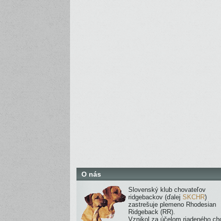
O nás
Slovenský klub chovateľov
ridgebackov (ďalej
SKCHR
)
zastrešuje plemeno Rhodesian
Ridgeback (RR).
Vznikol za účelom riadeného ch