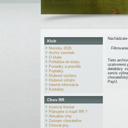
Nachádzate
Klub
Novinky 2026
Filtrovan
Archív noviniek
O klube
Tieto archí
Prihláška do klubu
uzatvorenú 
Poriadky a pravidlá
databázy z
Poplatky
servis výhr
Klubové výstavy
chovateľsk
Klubové súťaže
PayU.
Interné informácie
Kontakty
Chov RR
Inzercia šteniat
Plánujete si kúpiť RR ?
Aktuálne vrhy
Zoznam chovateľov
Chovné psy