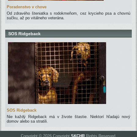
Poradenstvo v chove
Od zdravého šteniatka s rodokmeňom, cez krycieho psa a chovnú
sučku, až po vitálneho veterána.
SOS Ridgeback
SOS Ridgeback
Nie každý Ridgeback má v živote štastie. Niektorí hľadajú nový
domov alebo sa stratili.
Copyright © 2026 Copyright
SKCHR
Rights Reserved.