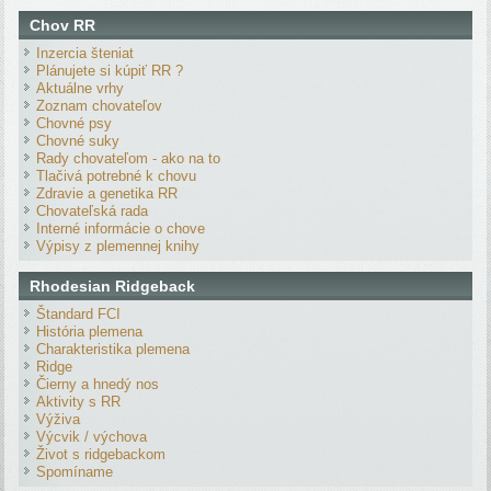
Chov RR
Inzercia šteniat
Plánujete si kúpiť RR ?
Aktuálne vrhy
Zoznam chovateľov
Chovné psy
Chovné suky
Rady chovateľom - ako na to
Tlačivá potrebné k chovu
Zdravie a genetika RR
Chovateľská rada
Interné informácie o chove
Výpisy z plemennej knihy
Rhodesian Ridgeback
Štandard FCI
História plemena
Charakteristika plemena
Ridge
Čierny a hnedý nos
Aktivity s RR
Výživa
Výcvik / výchova
Život s ridgebackom
Spomíname