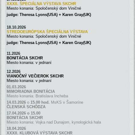
XXXII. ŠPECIÁLNA VÝSTAVA SKC
H
R
Miesto konania: Spoločenský dom Viničné
judge: Theresa Lyons(USA) + Karen Gray(UK)
18.10.2026
STREDOEURÓPSKA ŠPECIÁLNA
VÝSTAVA
Miesto konania: Spoločenský dom Viničné
judge: Theresa Lyons(USA) + Karen Gray(UK)
11.2026
BONITÁCIA SKCHR
Miesto konania: v jednaní
12.2026
VIANOČNÝ VEČIEROK SKCHR
Miesto konania: v jednaní
01.03.2026
MIMORIADNA BONITÁCIA
Miesto konania: Bratislava Incheba
14.03.2026
o
15.00 hod.
MsKS v Šamoríne
ČLENSKÁ SCH
Ô
DZA
17.04.2026 o 15.00
BONITÁCIA SKCHR
Miesto konania: Vojka nad Dunajom, kynologická hala
18.04.2026
XXXII. KLUBOVÁ VÝSTAVA SKCHR