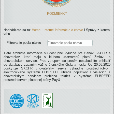
PODMIENKY
Nachádzate sa tu:
Home
l
Interné informácie o chove
l
Správy z kontrol
vrhu
Filtrovanie podľa názvu
Tieto archívne informácie sú dostupné výlučne pre členov SKCHR a
chovateľov, ktorí majú s klubom uzatvorenú platnú Zmluvu o
chovateľskom servise. Pred vstupom sa prosím nezabudnite prihlásiť
do databázy zadaním vášho členského čísla a hesla. Od 20.09.2020
poskytuje SKCHR chovateľský servis výhradne prostredníctvom
elektronického systému ELBREED. Úhrada poplatkov súvisiacich s
chovateľským servisom prebieha taktiež v systéme ELBREED
prostredníctvom platobnej brány PayU.