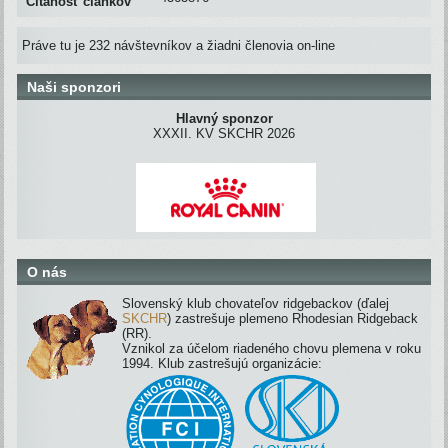
Čítanosť článkov
Práve tu je 232 návštevníkov a žiadni členovia on-line
Naši sponzori
Hlavný sponzor
XXXII. KV SKCHR 2026
O nás
Slovenský klub chovateľov ridgebackov (ďalej
SKCHR
) zastrešuje plemeno Rhodesian Ridgeback
(RR).
Vznikol za účelom riadeného chovu plemena v roku
1994. Klub zastrešujú organizácie: