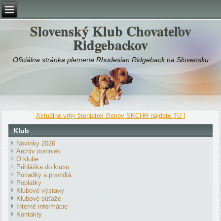
Slovenský Klub Chovateľov
Ridgebackov
Oficiálna stránka plemena Rhodesian Ridgeback na Slovensku
Aktuálne vrhy šteniatok členov SKCHR nájdete TU !
Klub
Novinky 2026
Archív noviniek
O klube
Prihláška do klubu
Poriadky a pravidlá
Poplatky
Klubové výstavy
Klubové súťaže
Interné informácie
Kontakty