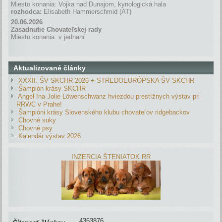
Miesto konania: Vojka nad Dunajom, kynologická hala
rozhodca:
Elisabeth Hammerschmid (AT)
20.06.2026
Zasadnutie Chovateľskej rady
Miesto konania: v jednaní
Aktualizované články
XXXII. ŠV SKCHR 2026 + STREDOEURÓPSKA ŠV SKCHR
Šampión krásy SKCHR
Angel Ina Jolie Löwenschwanz hviezdou prestížnych výstav pri
RRWC v Prahe!
Šampióni krásy Slovenského klubu chovateľov ridgebackov
Chovné suky
Chovné psy
Kalendár výstav 2026
INZERCIA ŠTENIATOK RR
4363876