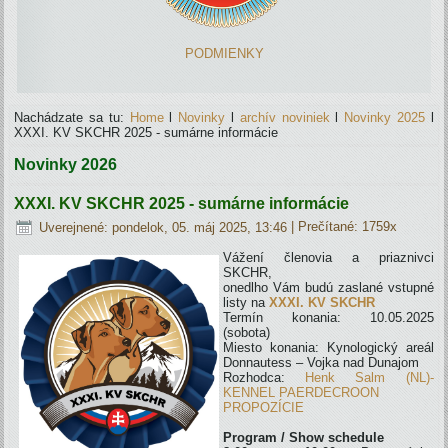
PODMIENKY
Nachádzate sa tu:
Home
l
Novinky
l
archív noviniek
l
Novinky 2025
l
XXXI. KV SKCHR 2025 - sumárne informácie
Novinky 2026
XXXI. KV SKCHR 2025 - sumárne informácie
Uverejnené: pondelok, 05. máj 2025, 13:46
| Prečítané: 1759x
Vážení členovia a priaznivci
SKCHR,
onedlho Vám budú zaslané vstupné
listy na
XXXI. KV SKCHR
Termín konania: 10.05.2025
(sobota)
Miesto konania: Kynologický areál
Donnautess – Vojka nad Dunajom
Rozhodca:
Henk Salm (NL)-
KENNEL PAERDECROON
PROPOZÍCIE
Program / Show schedule