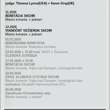
judge: Theresa Lyons(USA) + Karen Gray(UK)
11.2026
BONITÁCIA SKCHR
Miesto konania: v jednaní
12.2026
VIANOČNÝ VEČIEROK SKCHR
Miesto konania: v jednaní
01.03.2026
MIMORIADNA BONITÁCIA
Miesto konania: Bratislava Incheba
14.03.2026
o
15.00 hod.
MsKS v Šamoríne
ČLENSKÁ SCH
Ô
DZA
17.04.2026 o 15.00
BONITÁCIA SKCHR
Miesto konania: Vojka nad Dunajom, kynologická hala
18.04.2026
XXXII. KLUBOVÁ VÝSTAVA SKCHR
Miesto konania: Vojka nad Dunajom, kynologická hala
rozhodca:
Elisabeth Hammerschmid (AT)
20.06.2026
Zasadnutie Chovateľskej rady
Miesto konania: v jednaní