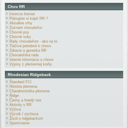
Chov RR
Inzercia šteniat
Plánujete si kúpiť RR ?
Aktuálne vrhy
Zoznam chovateľov
Chovné psy
Chovné suky
Rady chovateľom - ako na to
Tlačivá potrebné k chovu
Zdravie a genetika RR
Chovateľská rada
Interné informácie o chove
Výpisy z plemennej knihy
Rhodesian Ridgeback
Štandard FCI
História plemena
Charakteristika plemena
Ridge
Čierny a hnedý nos
Aktivity s RR
Výživa
Výcvik / výchova
Život s ridgebackom
Spomíname