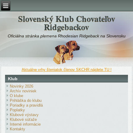
Slovenský Klub Chovateľov
Ridgebackov
Oficiálna stránka plemena Rhodesian Ridgeback na Slovensku
Aktuálne vrhy šteniatok členov SKCHR nájdete TU !
Klub
Novinky 2026
Archív noviniek
O klube
Prihláška do klubu
Poriadky a pravidlá
Poplatky
Klubové výstavy
Klubové súťaže
Interné informácie
Kontakty