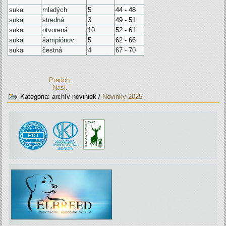
suka
mladých
5
44 - 48
suka
stredná
3
49 - 51
suka
otvorená
10
52 - 61
suka
šampiónov
5
62 - 66
suka
čestná
4
67 - 70
Predch.
Nasl.
Kategória:
archív noviniek
/
Novinky 2025