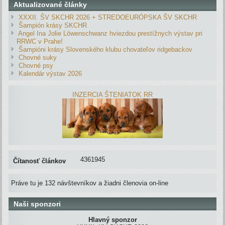
Aktualizované články
XXXII. ŠV SKCHR 2026 + STREDOEURÓPSKA ŠV SKCHR
Šampión krásy SKCHR
Angel Ina Jolie Löwenschwanz hviezdou prestížnych výstav pri
RRWC v Prahe!
Šampióni krásy Slovenského klubu chovateľov ridgebackov
Chovné suky
Chovné psy
Kalendár výstav 2026
INZERCIA ŠTENIATOK RR
4361945
Čítanosť článkov
Práve tu je 132 návštevníkov a žiadni členovia on-line
Naši sponzori
Hlavný sponzor