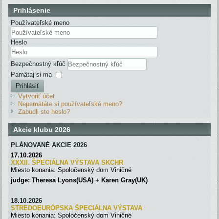
Prihlásenie
Používateľské meno
Heslo
Bezpečnostný kľúč
Pamätaj si ma
Prihlásiť
Vytvoriť účet
Nepamätáte si používateľské meno?
Zabudli ste heslo?
Akcie klubu 2026
PLÁNOVANÉ AKCIE 2026
17.10.2026
XXXII. ŠPECIÁLNA VÝSTAVA SKC
H
R
Miesto konania: Spoločenský dom Viničné
judge: Theresa Lyons(USA) + Karen Gray(UK)
18.10.2026
STREDOEURÓPSKA ŠPECIÁLNA
VÝSTAVA
Miesto konania: Spoločenský dom Viničné