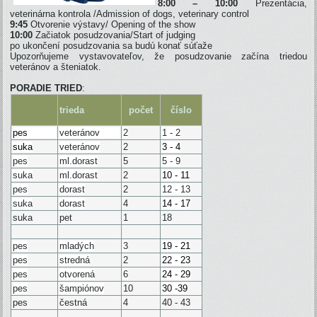
8:00 – 10:00
Prezentácia,
veterinárna kontrola /Admission of dogs, veterinary control
9:45
Otvorenie výstavy/ Opening of the show
10:00
Začiatok posudzovania/Start of judging
po ukončení posudzovania sa budú konať súťaže
Upozorňujeme vystavovateľov, že posudzovanie začína triedou
veteránov a šteniatok.
PORADIE TRIED
:
trieda
počet
číslo
pes
veteránov
2
1 - 2
suka
veteránov
2
3 - 4
pes
ml.dorast
5
5 - 9
suka
ml.dorast
2
10 - 11
pes
dorast
2
12 - 13
suka
dorast
4
14 - 17
suka
pet
1
18
pes
mladých
3
19 - 21
pes
stredná
2
22 - 23
pes
otvorená
6
24 - 29
pes
šampiónov
10
30 -39
pes
čestná
4
40 - 43